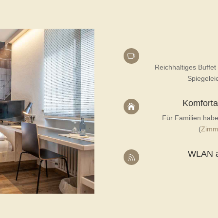

Reichhaltiges Buffe
Spiegeleie
Komforta

Für Familien habe
(
Zimme
WLAN au
