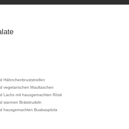
late
nd Hähnchenbruststreifen
nd vegetarischen Maultaschen
nd Lachs mit hausgemachten Rösti
nd warmen Brätstrudeln
nd hausgemachten Buabaspitzla